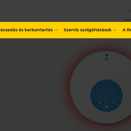
L
ácsadás és karbantartás
Szerviz szolgáltatások
A R