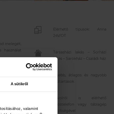
Elérhető típusok: Anna
24V/OT
nod melegét.
s használat
Társasházi lakás – Sorházi
lakás – Sarokház – Családi ház
tműködésre,
Kisebb, átlagos és nagyobb
háztartások
A sütikről
Távolról is elérhető
okostelefon vagy táblagép
tosításához, valamint
segítségével