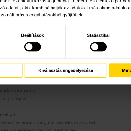
hez. Ezenkívül közösségi média-, hirdető- és elemező partner
zó adatait, akik kombinálhatják az adatokat más olyan adatokka
sznált más szolgáltatásokból gyűjtöttek.
Beállítások
Statisztikai
Kiválasztás engedélyezése
Min
r távvezérléssel is képes bizt
tó időprogramok
p segítségével
ásokkal
artasz, és ennek megfelelően időzíti a fűtést
olja. Az adataid csak rád tartoznak.