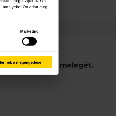
einkkel megosztjuk az Ön
l, amelyeket Ön adott meg
Marketing
dennek a megengedése
osítani otthonod melegét.