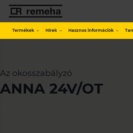
Kihagyás
Termékek
Hírek
Hasznos információk
Tan
Az okosszabályzó
ANNA 24V/OT