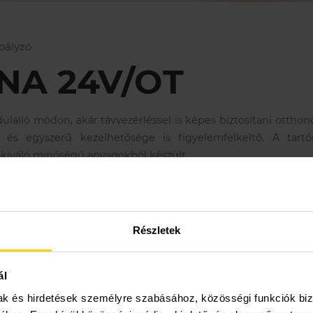
bályzó
NA 24V/OT
lálló módon, akár távvezérléssel is képes biztosítani ottho
a és egyszerű kezelhetősége is figyelemfelkeltő. A tartó
kiváló minőségű anyagokból készült.
T alkalmas Open Therm vezérlésű kazánokkal történő együt
4V On/Off kapcsolatra is.
Részletek
ál
mak és hirdetések személyre szabásához, közösségi funkciók biz