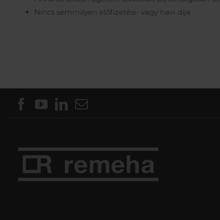
Nincs semmilyen előfizetési- vagy havi díja