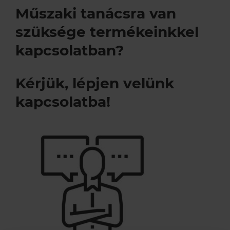
Műszaki tanácsra van
Szerviz szolgáltatások
Akciók
Kapcsolatfelvételi űrlap
szüksége termékeinkkel
kapcsolatban?
A Remeha
Támogatások
Műszaki, értékesítési tanácsadás
Szolgáltatás megrendelés
Kérjük, lépjen velünk
Lakossági szerviz
Cégtörténet
kapcsolatba!
Elérhetőségeink
Karrier