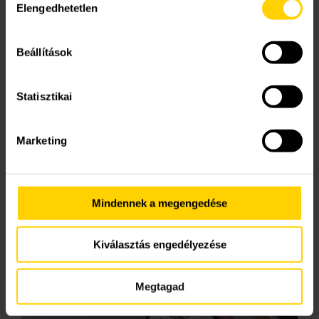
Elengedhetetlen
06-23-502-180
kiválasztása
írásban
Beállítások
az alábbi űrlap kitöltésével
Statisztikai
Marketing
Mindennek a megengedése
vagy a
remeha@remeha.hu
e-mail címen keresztül.
Kiválasztás engedélyezése
Megtagad
További elérhetőségink