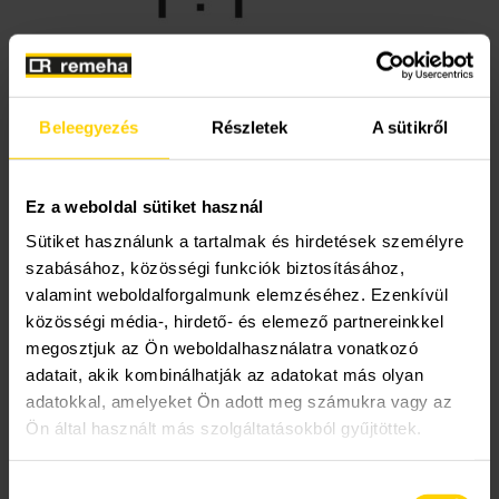
Beleegyezés
Részletek
A sütikről
Az alábbi ügyekben fordulhat műszaki
tanácsadó kollégánkhoz még az
értékesítés előtt:
Ez a weboldal sütiket használ
Sütiket használunk a tartalmak és hirdetések személyre
Támogatás a termékek kiválasztásában
szabásához, közösségi funkciók biztosításához,
Melegvíz előállításra és tárolására alkalmas
valamint weboldalforgalmunk elemzéséhez. Ezenkívül
berendezésekkel kapcsolatos tanácsok
közösségi média-, hirdető- és elemező partnereinkkel
Műszaki segítségnyújtás
megosztjuk az Ön weboldalhasználatra vonatkozó
Tanácsadás a fenntartható megoldásainkkal
adatait, akik kombinálhatják az adatokat más olyan
kapcsolatban (hőszivattyúk)
adatokkal, amelyeket Ön adott meg számukra vagy az
Ön által használt más szolgáltatásokból gyűjtöttek.
Kapcsolatba léphet velünk telefonon,
Hozzájárulás