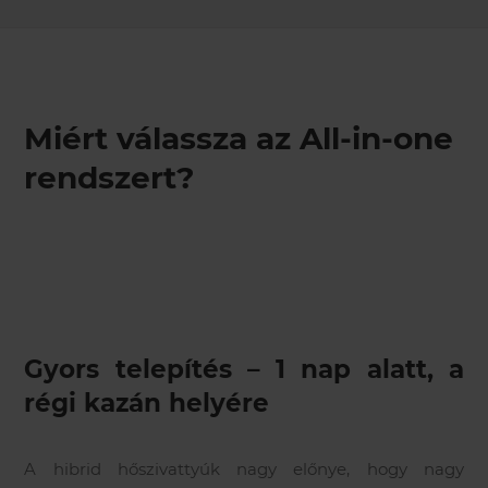
Miért válassza az All-in-one
rendszert?
Gyors telepítés
– 1 nap alatt, a
régi kazán helyére
A hibrid hőszivattyúk nagy előnye, hogy nagy