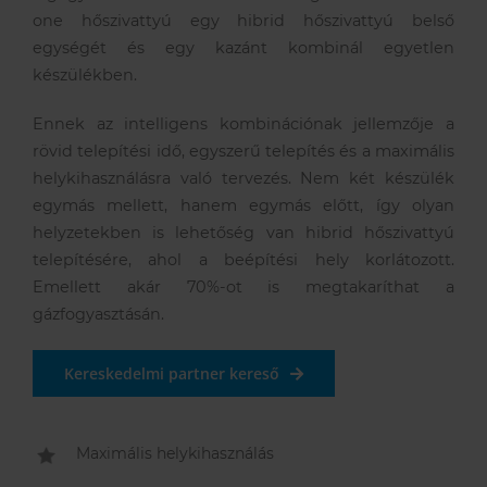
one hőszivattyú egy hibrid hőszivattyú belső
egységét és egy kazánt kombinál egyetlen
készülékben.
Ennek az intelligens kombinációnak jellemzője a
rövid telepítési idő, egyszerű telepítés és a maximális
helykihasználásra való tervezés. Nem két készülék
egymás mellett, hanem egymás előtt, így olyan
helyzetekben is lehetőség van hibrid hőszivattyú
telepítésére, ahol a beépítési hely korlátozott.
Emellett akár 70%-ot is megtakaríthat a
gázfogyasztásán.
Kereskedelmi partner kereső
Maximális helykihasználás