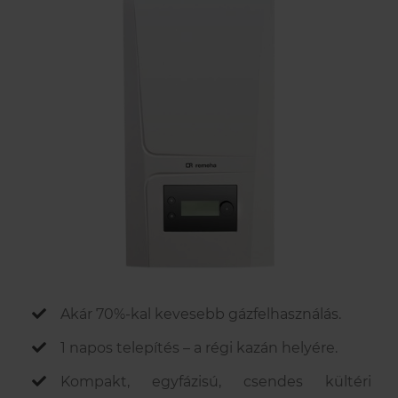
Szerviz szolgáltatások
Akciók
Kapcsolatfelvételi űrlap
A Remeha
Támogatások
Műszaki, értékesítési tanácsadás
Szolgáltatás megrendelés
Lakossági szerviz
Cégtörténet
Elérhetőségeink
Karrier
Akár
70%-kal kevesebb gázfelhasználás.
1 napos telepítés
– a régi kazán helyére.
Kompakt, egyfázisú
, csendes kültéri