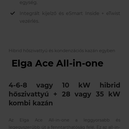
egység.
Integrált kijelző
és
eSmart
Inside
+
eTwist
vezérlés.
Hibrid hőszivattyú és kondenzációs kazán egyben
Elga Ace All-in-one
4-6-8 vagy 10 kW hibrid
hőszivattyú + 28 vagy 35 kW
kombi kazán
Az Elga Ace All-in-one a leggyorsabb és
legegyszerűbb út a fenntarthatóság felé. Ez az all-in-