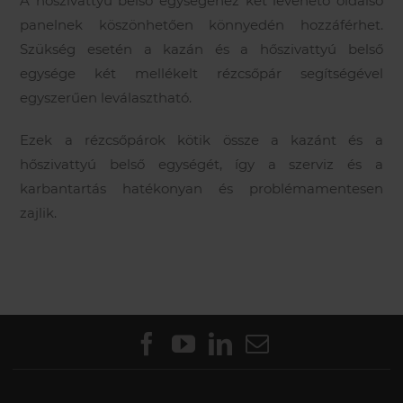
A hőszivattyú belső egységéhez két levehető oldalsó
panelnek köszönhetően könnyedén hozzáférhet.
Szükség esetén a kazán és a hőszivattyú belső
egysége két mellékelt rézcsőpár segítségével
egyszerűen leválasztható.
Ezek a rézcsőpárok kötik össze a kazánt és a
hőszivattyú belső egységét, így a szerviz és a
karbantartás hatékonyan és problémamentesen
zajlik.