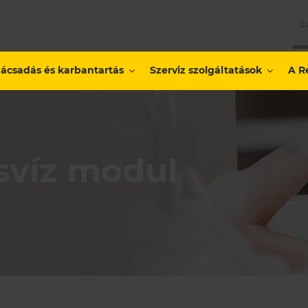
L
ácsadás és karbantartás
Szerviz szolgáltatások
A R
svíz modul