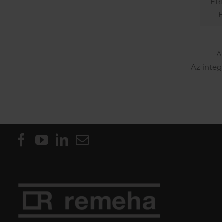
FR
A
Az integ