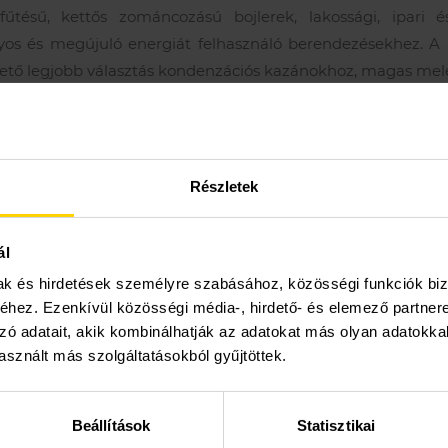
fűtésű, kettős zománcozású bojlerek, lakossági, ipari
s és megújuló energiát felhasználó berendezésekhez. A
ehető legjobb választás kondenzációs kazánokhoz, magas mel
 és értékesítési tanácsadás
Részletek
Dokumentáció,
letöltések
ál
mak és hirdetések személyre szabásához, közösségi funkciók biz
Tulajdonságok
hez. Ezenkívül közösségi média-, hirdető- és elemező partner
zó adatait, akik kombinálhatják az adatokat más olyan adatokka
sznált más szolgáltatásokból gyűjtöttek.
ős vákuumzománcozású tartály és fűtőcsőkígyó – hosszú
Beállítások
Statisztikai