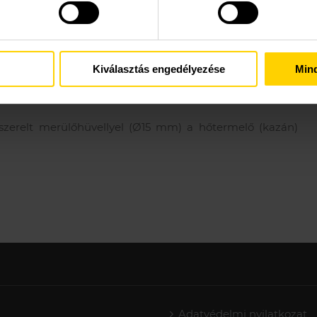
Kiválasztás engedélyezése
Min
szerelt merülőhüvellyel (Ø15 mm) a hőtermelő (kazán)
Adatvédelmi nyilatkozat