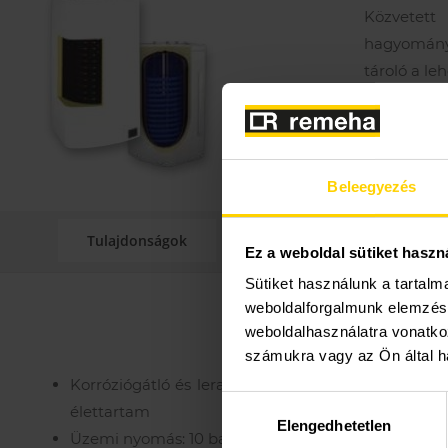
Közvetett 
hagyományo
tároló a l
Műszaki
Beleegyezés
Tulajdonságok
Műszaki adatok
Ez a weboldal sütiket haszn
Sütiket használunk a tartal
weboldalforgalmunk elemzésé
weboldalhasználatra vonatko
számukra vagy az Ön által ha
Korróziógátló és lerakódásmentes rugalmas kett
Hozzájárulás
élettartam
Elengedhetetlen
kiválasztása
Üzemi nyomás: 10 bar