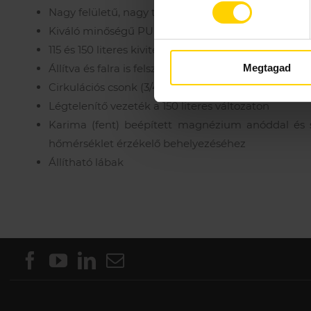
Nagy felületű, nagy teljesítményű fűtőcsőkígyó
Kiváló minőségű PU habszigetelés (50 mm)
115 és 150 literes kivitel
Állítva és falra is felszerelhető
Megtagad
Cirkulációs csonk (3/4”)
Légtelenítő vezeték a 150 literes változaton
Karima (fent) beépített magnézium anóddal és 
hőmérséklet érzékelő behelyezéséhez
Állítható lábak