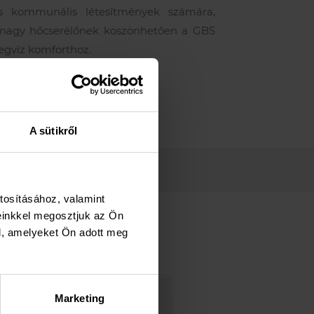
 és kommunális létesítmények számára,
 nagy hőcserélőnek köszönhetően a GBS
egvíz komforthoz.
A sütikről
tosításához, valamint
einkkel megosztjuk az Ön
l, amelyeket Ön adott meg
Marketing