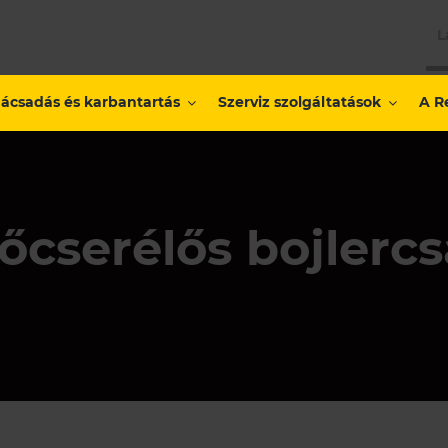
L
ácsadás és karbantartás
Szerviz szolgáltatások
A R
őcserélős bojlercs