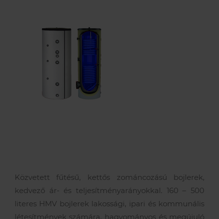
Szerviz szolgáltatások
Akciók
Kapcsolatfelvételi űrlap
A Remeha
Támogatások
Műszaki, értékesítési tanácsadás
Szolgáltatás megrendelés
Lakossági szerviz
Cégtörténet
Elérhetőségeink
Karrier
Közvetett fűtésű, kettős zománcozású bojlerek,
kedvező ár- és teljesítményarányokkal. 160 – 500
literes HMV bojlerek lakossági, ipari és kommunális
létesítmények számára, hagyományos és megújuló