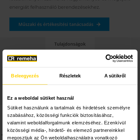
energiát felhasználó berendezésekhez.
Műszaki és értékesítési tanácsadás
Tulajdonságok
Műszaki adatok
Rendelhető kiegészítők
Beleegyezés
Részletek
A sütikről
Dokumentáció, letöltések
Ez a weboldal sütiket használ
Sütiket használunk a tartalmak és hirdetések személyre
Tulajdonságok
szabásához, közösségi funkciók biztosításához,
valamint weboldalforgalmunk elemzéséhez. Ezenkívül
közösségi média-, hirdető- és elemező partnereinkkel
Korróziógátló és lerakódásmentes rugalmas kettős
megosztjuk az Ön weboldalhasználatra vonatkozó