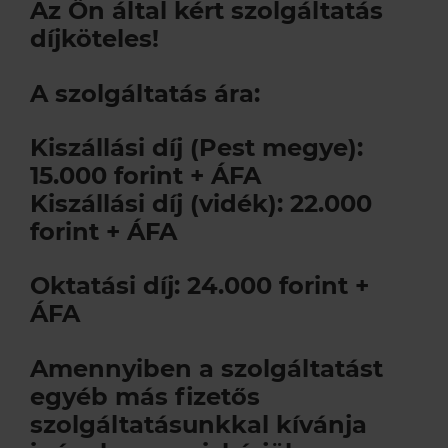
Az Ön által kért szolgáltatás
Szerviz szolgáltatások
Akciók
Kapcsolatfelvételi űrlap
díjköteles!
A szolgáltatás ára:
A Remeha
Támogatások
Műszaki, értékesítési tanácsadás
Szolgáltatás megrendelés
Kiszállási díj (Pest megye):
Lakossági szerviz
Cégtörténet
15.000 forint + ÁFA
Kiszállási díj (vidék): 22.000
Elérhetőségeink
forint + ÁFA
Oktatási díj: 24.000 forint +
Karrier
ÁFA
Amennyiben a szolgáltatást
egyéb más fizetős
szolgáltatásunkkal kívánja