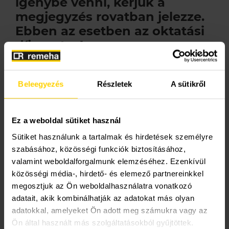
igénybe venni, kérjük a
megjegyzés rovatban jelezze.
Ebben az esetben az oktatási
díjmentes!
Számlafizető ügyfél neve
Beleegyezés
Részletek
A sütikről
Ez a weboldal sütiket használ
Számlafizető ügyfél címe
Sütiket használunk a tartalmak és hirdetések személyre
szabásához, közösségi funkciók biztosításához,
valamint weboldalforgalmunk elemzéséhez. Ezenkívül
közösségi média-, hirdető- és elemező partnereinkkel
Adószám (opcionális)
megosztjuk az Ön weboldalhasználatra vonatkozó
adatait, akik kombinálhatják az adatokat más olyan
adatokkal, amelyeket Ön adott meg számukra vagy az
Ön által használt más szolgáltatásokból gyűjtöttek.