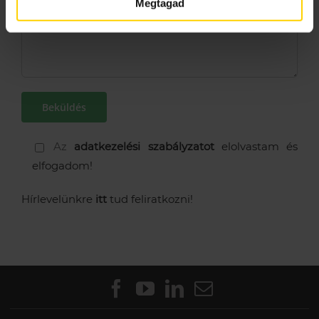
Megtagad
Az
adatkezelési szabályzatot
elolvastam és
elfogadom!
Hírlevelünkre
itt
tud feliratkozni!