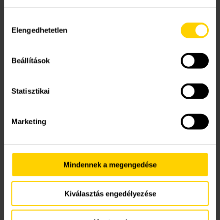
Kapcsolattartó személy (opcionális)
Hozzájárulás
Elengedhetetlen
kiválasztása
Telepítési cím
Beállítások
Statisztikai
Telefonszám
Marketing
E-mail cím
Mindennek a megengedése
Üzenet
Kiválasztás engedélyezése