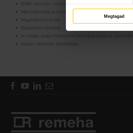
Ø180 karima – tisztításhoz, ellenőrzéshez
Merülőhüvely a hőmérsékletérzékelőnek
Megtagad
Magnézium anód
Beépített hőmérő
A trapéz alakú hőcserélő lehetővé teszi az optimáli
Kazán ráépítési lehetőség