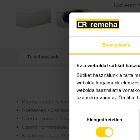
Közvetett f
kommunális
Műszaki
Beleegyezés
Tulajdonságok
Műszaki adatok
Ez a weboldal sütiket haszn
Sütiket használunk a tartal
weboldalforgalmunk elemzésé
weboldalhasználatra vonatko
számukra vagy az Ön által ha
Korróziógátló és lerakódásmentes rugalmas kettő
Acéllemez külső borítás
Hozzájárulás
Üzemi nyomás: 10 bar
Elengedhetetlen
kiválasztása
Üzemi hőmérséklet max. 95 °C
Kiváló minőségű PU habszigetelés