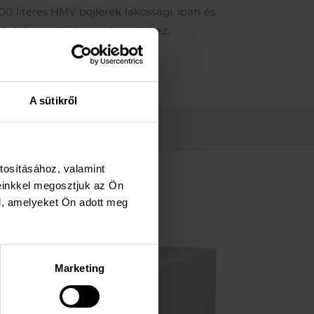
00 literes HMV bojlerek lakossági, ipari és
t felhasználó berendezésekhez.
A sütikről
tosításához, valamint
einkkel megosztjuk az Ön
l, amelyeket Ön adott meg
Marketing