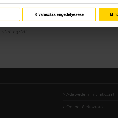
Kiválasztás engedélyezése
Min
s vízrétegződést
Adatvédelmi nyilatkozat
Online tájékoztató