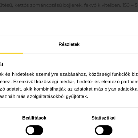
űtésű, kettős zománcozású bojlerek, fekvő kivitelben. 150 – 5
 létesítmények számára, hagyományos és megújuló energiá
 és értékesítési tanácsadás
Részletek
Rendelhető
Dokumentáció,
kiegészítők
letöltések
ál
mak és hirdetések személyre szabásához, közösségi funkciók biz
Tulajdonságok
hez. Ezenkívül közösségi média-, hirdető- és elemező partner
zó adatait, akik kombinálhatják az adatokat más olyan adatokka
sznált más szolgáltatásokból gyűjtöttek.
s vákuumzománcozású tartály – hosszú élettartam
Beállítások
Statisztikai