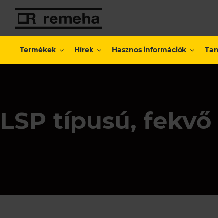
Kihagyás
Termékek
Hírek
Hasznos információk
Tan
LSP típusú, fekvő