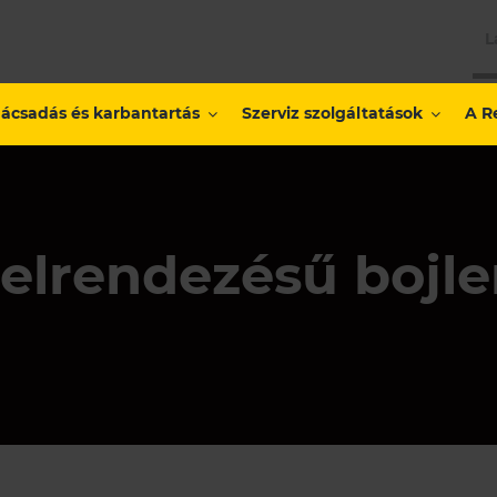
L
ácsadás és karbantartás
Szerviz szolgáltatások
A R
 elrendezésű bojle