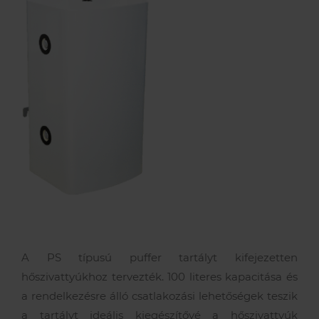
Szerviz szolgáltatások
Akciók
Kapcsolatfelvételi űrlap
A Remeha
Támogatások
Műszaki, értékesítési tanácsadás
Szolgáltatás megrendelés
Lakossági szerviz
Cégtörténet
Elérhetőségeink
Karrier
A PS típusú puffer tartályt kifejezetten
hőszivattyúkhoz
tervezték.
100
literes
kapacitása
és
a
rendelkezésre
álló
csatlakozási
lehetőségek
teszik
a
tartályt
ideális
kiegészítővé
a
hőszivattyúk