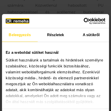
számára.
Közvetlenül
habosított PU
habszigeteléssel és acéllemez burkolattal
rendelkezik. A hőmérséklet-érzékelők elhelyezésére
érzékelő csatornában van lehetőség. Hűtési üzem
esetén a karima felületét és a csatlakozásokat a
Beleegyezés
Részletek
A sütikről
helyszínen szigetelni kell.
Ez a weboldal sütiket használ
Sütiket használunk a tartalmak és hirdetések személyre
szabásához, közösségi funkciók biztosításához,
Műszaki és értékesítési tanácsadás
valamint weboldalforgalmunk elemzéséhez. Ezenkívül
közösségi média-, hirdető- és elemező partnereinkkel
Tulajdonságok
megosztjuk az Ön weboldalhasználatra vonatkozó
adatait, akik kombinálhatják az adatokat más olyan
Műszaki adatok
adatokkal, amelyeket Ön adott meg számukra vagy az
Ön által használt más szolgáltatásokból gyűjtöttek.
Dokumentáció, letöltések