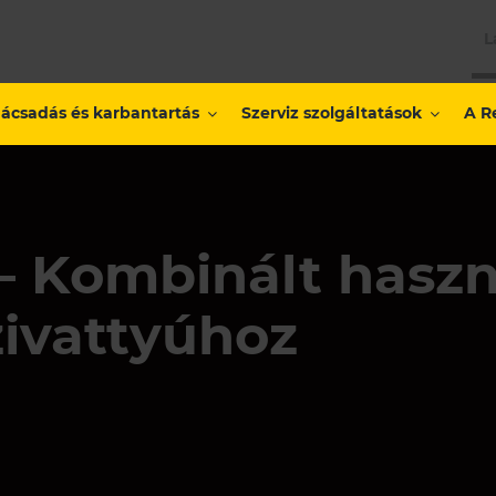
L
ácsadás és karbantartás
Szerviz szolgáltatások
A R
 Kombinált haszná
zivattyúhoz