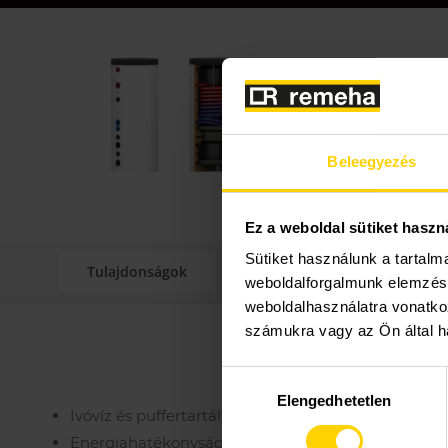
Minden az 
Puffertar
hőszivattyú
Beleegyezés
Műszaki
Ez a weboldal sütiket haszn
Sütiket használunk a tartal
Tulajdonságok
Műszaki adatok
weboldalforgalmunk elemzésé
weboldalhasználatra vonatko
számukra vagy az Ön által ha
Hozzájárulás
Elengedhetetlen
kiválasztása
Ivóvíz és puffertartály egy egységben, hidraulikusa
Energiahatékonysági osztály „B”