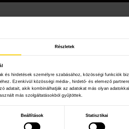
egyben megoldás! Kompakt kialakítás, extra méretű hőcseré
tály és HMV melegvíztároló kombinációja egy tárolóba
val kombinálva, ami számos előnnyel jár!
Részletek
 és értékesítési tanácsadás
ál
mak és hirdetések személyre szabásához, közösségi funkciók biz
Dokumentáció,
letöltések
hez. Ezenkívül közösségi média-, hirdető- és elemező partner
zó adatait, akik kombinálhatják az adatokat más olyan adatokka
sznált más szolgáltatásokból gyűjtöttek.
Tulajdonságok
Beállítások
Statisztikai
n szétválasztva