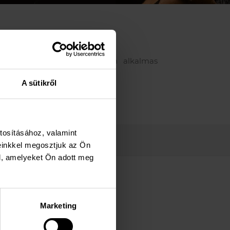
lővel.
n: WPPK 300/100 B különösen alkalmas
A sütikről
tosításához, valamint
einkkel megosztjuk az Ön
l, amelyeket Ön adott meg
Marketing