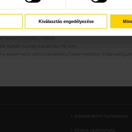
khez
ások csökkentésével
Kiválasztás engedélyezése
Min
ít
 is beépíthető (REU-RDU)
é épített tartály kialakítás (76 cm)
csony előremenő vízhőmérsékletű hőtermelőhöz (hőszivattyúkh
Adatvédelmi nyilatkozat
Online tájékoztató