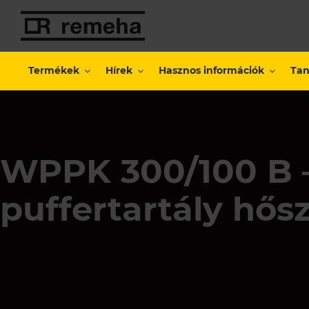
Kihagyás
Termékek
Hírek
Hasznos információk
Tan
WPPK 300/100 B –
puffertartály hős