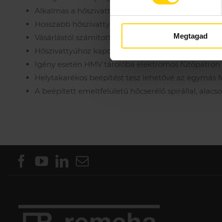
Alkalmas a hőszivattyús fűtési és hűtési rendszere
Hosszabb hőszivattyú élettartam a „ki-be”kapcsol
Megtagad
Vásárlástól számított 5 év garancia
Hőszivattyúhoz kapcsolva gyors felfűtési időt biztos
Igény esetén HMV tárolóba elektromos fűtőpatron
Helytakarékos beépítést tesz lehetővé az egymás fel
A beépített emeltfelületű hőcserélő spirállal, ala