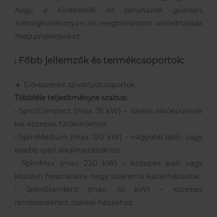
hogy a kivitelezők és beruházók gyorsan,
Szerviz szolgáltatások
Akciók
Kapcsolatfelvételi űrlap
költséghatékonyan és megbízhatóan valósíthassák
meg projektjeiket.
A Remeha
Támogatások
Műszaki, értékesítési tanácsadás
Szolgáltatás megrendelés
Főbb jellemzők és termékcsoportok:
ℹ️
Lakossági szerviz
Cégtörténet
🔸 Előreszerelt szivattyúcsoportok
Többféle teljesítményre szabva:
Elérhetőségeink
• SpiroCompact (max. 35 kW) – ideális lakóépületek
kis-közepes fűtőkörökhöz
• SpiroMedium (max. 120 kW) – nagyobb lakó- vagy
Karrier
kisebb ipari alkalmazásokhoz
• SpiroMax (max. 220 kW) – közepes ipari vagy
közületi használatra, nagy vízáramú kazánházakba
• SpiroStandard (max. 55 kW) – közepes
rendszerekhez, családi házakhoz