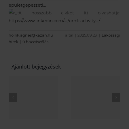
epuletgepeszeti…
A hosszabb cikket itt olvashatja:
https://www.linkedin.com/…/urn:li:activity…/
hollik.agnes@kazan.hu
által
|
2025.09.23.
|
Lakossági
hírek
|
0 hozzászólás
Ajánlott bejegyzések
Új,
SpiroPro
Kellemes
professzionális
Karácsonyi
6
kazánházi
Ünnepeke
szerelvények
és Boldog
k
– ipari
Új Évet
y
teljesítmény
kívánunk!