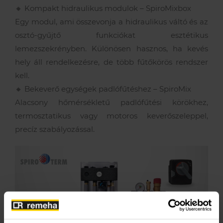
🔸 Kompakt hidraulikus modulok – SpiroMixbox
Egy modul, ami összevonja a hidraulikus váltó és az
osztó-gyűjtő funkciókat esztétikus
lemezszekrényben. Különösen hasznos, ha kevés
hely áll rendelkezésre, de több fűtőkörös rendszer
kell.
🔸 Bekeverő egységek padlófűtéshez – SpiroMix
Alacsony hőmérsékletű padlófűtési körökhez,
termosztatikus vagy motoros keverőszeleppel,
precíz szabályozással.