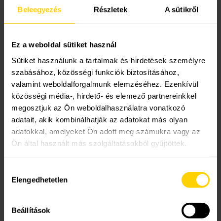
Beleegyezés
Részletek
A sütikről
Ez a weboldal sütiket használ
Sütiket használunk a tartalmak és hirdetések személyre
szabásához, közösségi funkciók biztosításához,
valamint weboldalforgalmunk elemzéséhez. Ezenkívül
közösségi média-, hirdető- és elemező partnereinkkel
megosztjuk az Ön weboldalhasználatra vonatkozó
adatait, akik kombinálhatják az adatokat más olyan
Előnyök, amelyek mellett nem lehet szó nélkül
adatokkal, amelyeket Ön adott meg számukra vagy az
Ön által használt más szolgáltatásokból gyűjtöttek.
elmenni
▪️ Idő- és költséghatékonyság: előreszerelt egységek
Hozzájárulás
→ kevesebb szerelési idő, egyszerűbb telepítés.
Elengedhetetlen
kiválasztása
▪️ Megbízhatóság: a műszaki kialakítás célja a hosszú
távú, zavartalan üzem üzembiztos működés
Beállítások