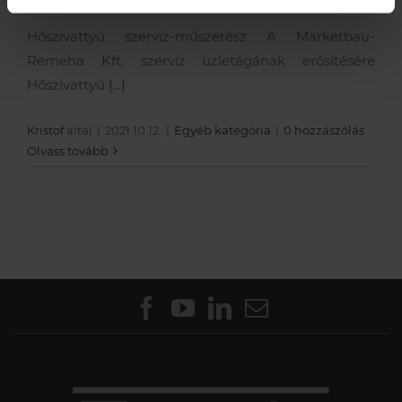
Hőszivattyú szerviz-műszerész A Marketbau-
Remeha Kft. szerviz üzletágának erősítésére
Hőszivattyú [...]
Kristof
által
|
2021.10.12.
|
Egyéb kategória
|
0 hozzászólás
Olvass tovább