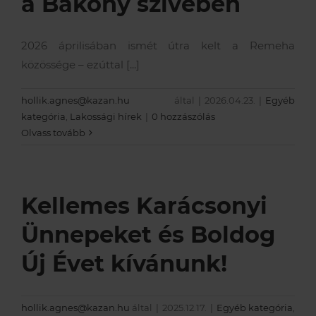
a Bakony szívében
Szerviz szolgáltatások
Akciók
Kapcsolatfelvételi űrlap
2026 áprilisában ismét útra kelt a Remeha
közössége – ezúttal [...]
A Remeha
Támogatások
Műszaki, értékesítési tanácsadás
Szolgáltatás megrendelés
hollik.agnes@kazan.hu
által
|
2026.04.23.
|
Egyéb
Lakossági szerviz
Cégtörténet
kategória
,
Lakossági hírek
|
0 hozzászólás
Olvass tovább
Elérhetőségeink
Kellemes Karácsonyi
Karrier
Ünnepeket és Boldog
Új Évet kívánunk!
hollik.agnes@kazan.hu
által
|
2025.12.17.
|
Egyéb kategória
,