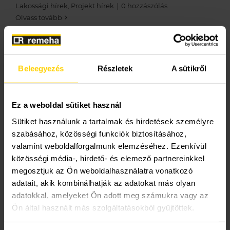
Lakossági hírek
,
Projekt hírek
|
0 hozzászólás
Olvass tovább
Egy magyar családi
Beleegyezés
Részletek
A sütikről
vállalkozás, három
Ez a weboldal sütiket használ
évtizedes múlt, stabil
Sütiket használunk a tartalmak és hirdetések személyre
jövőkép
szabásához, közösségi funkciók biztosításához,
valamint weboldalforgalmunk elemzéséhez. Ezenkívül
közösségi média-, hirdető- és elemező partnereinkkel
Interjú a Marketbau-Remeha Kft. ügyvezetőjével A
megosztjuk az Ön weboldalhasználatra vonatkozó
Marketbau-Remeha Kft. története 1988-ban [...]
adatait, akik kombinálhatják az adatokat más olyan
adatokkal, amelyeket Ön adott meg számukra vagy az
hollik.agnes@kazan.hu
által
|
2025.05.26.
|
Egyéb
Ön által használt más szolgáltatásokból gyűjtöttek.
kategória
|
0 hozzászólás
Olvass tovább