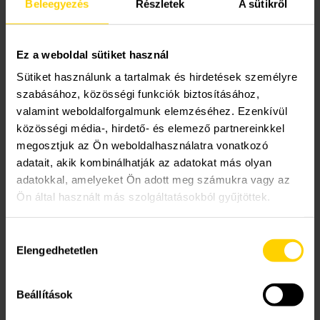
Beleegyezés
Részletek
A sütikről
Az eTwist
Szerviz szolgáltatások
Akciók
Kapcsolatfelvételi űrlap
automatikusan átvált
Ez a weboldal sütiket használ
a nyári időszámításról
A Remeha
Támogatások
Műszaki, értékesítési tanácsadás
Szolgáltatás megrendelés
Sütiket használunk a tartalmak és hirdetések személyre
szabásához, közösségi funkciók biztosításához,
télire és fordítva?
valamint weboldalforgalmunk elemzéséhez. Ezenkívül
Lakossági szerviz
Cégtörténet
közösségi média-, hirdető- és elemező partnereinkkel
megosztjuk az Ön weboldalhasználatra vonatkozó
Igen; feltéve, hogy az eTwist csatlakozik az
Elérhetőségeink
adatait, akik kombinálhatják az adatokat más olyan
internethez. Az idő így automatikusan
adatokkal, amelyeket Ön adott meg számukra vagy az
szinkronizálódik.
Ön által használt más szolgáltatásokból gyűjtöttek.
Karrier
Kristof
által
|
2022.04.26.
|
0 hozzászólás
Hozzájárulás
Elengedhetetlen
kiválasztása
Beállítások