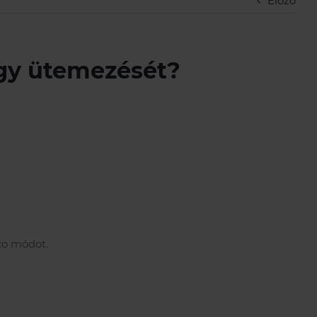
Előző
agy ütemezését?
co módot.