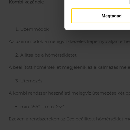
Kombi kazánok:
Megtagad
Üzemmódok
Az üzemmódok a melegvíz-kezelés képernyő alján érhető
Állítsa be a hőmérsékletet
A beállított hőmérséklet megjelenik az alkalmazás mele
Ütemezés
A kombi rendszer használati melegvíz ütemezése két opc
min 45°C – max 65°C.
Ezeken a rendszereken az Eco beállított hőmérséklet me