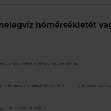
melegvíz hőmérsékletét v
egvíz-tárolóval rendelkező készülékekhez:
el. A felhasználó választhat komfort , ütemezés vagy E
gvíz-kezelő képernyőjén.