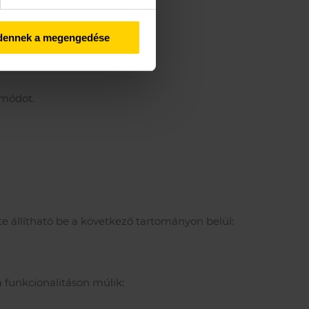
dennek a megengedése
 módot.
e állítható be a következő tartományon belül:
 funkcionalitáson múlik: