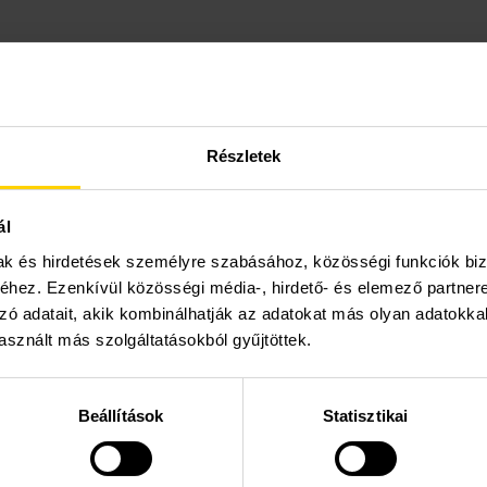
gvíz-kezelő képernyőjén.
Részletek
ezelési képernyőjén, és leírja a HMV primer zóna aktuális ál
ál
mak és hirdetések személyre szabásához, közösségi funkciók biz
hez. Ezenkívül közösségi média-, hirdető- és elemező partner
zó adatait, akik kombinálhatják az adatokat más olyan adatokka
sznált más szolgáltatásokból gyűjtöttek.
érhető el és ez egy ideiglenes vízhőmérséklet-változás. 
Beállítások
Statisztikai
z gyors előállítását. A funkcióhoz tartozó felfűtési idő 30 per