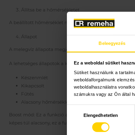
Állítsa be a hőmérsékletet
A beállított hőmérséklet megjelenik az alkalmazás mele
Állapot
Beleegyezés
A melegvíz állapota megjelenik az alkalmazás melegvíz-k
Ez a weboldal sütiket haszn
A lehetséges állapotok a következők:
Sütiket használunk a tartal
Készenmlét
weboldalforgalmunk elemzésé
Kikapcsolt
weboldalhasználatra vonatko
Fűtés
számukra vagy az Ön által ha
Alacsony hőmérséklet
Hozzájárulás
Boost mód: Ez a funkció a melegvíz-kezelés képernyőn 
Elengedhetetlen
kiválasztása
képes túl alacsony, ez a funkció lehetővé teszi a melegví