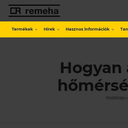
Kihagyás
Termékek
Hírek
Hasznos információk
Tan
Hogyan á
hőmérsé
Kezdőlap