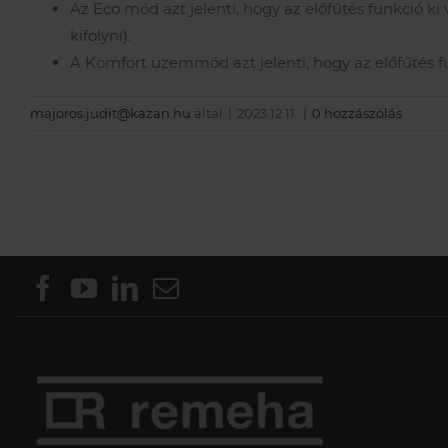
Az Eco mód azt jelenti, hogy az előfűtés funkció ki
kifolyni).
A Komfort üzemmód azt jelenti, hogy az előfűtés fu
majoros.judit@kazan.hu
által
|
2023.12.11.
|
0 hozzászólás