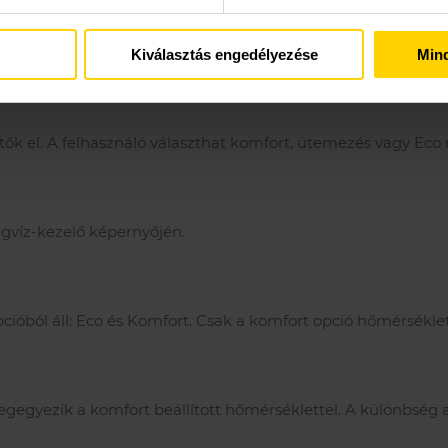
Kiválasztás engedélyezése
Min
k el. A felhasználó választhat komfort, ütemezés vagy Eco
gvíz-kezelő képernyőjén.
ióból áll: Eco és Komfort. Csak a komfort opció hőmérséklet
gegyezik a komfort beállított hőmérséklettel. A különbség a