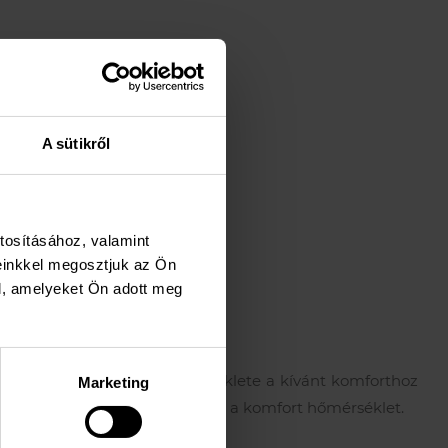
A sütikről
lapotát.
tosításához, valamint
einkkel megosztjuk az Ön
l, amelyeket Ön adott meg
Amennyiben a melegvíz hőmérséklete a kívánt komforthoz
Marketing
c, a beállított hőmérséklet pedig a komfort hőmérséklet.