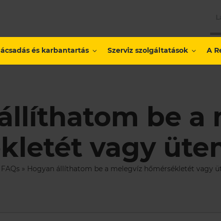
L
ácsadás és karbantartás
Szerviz szolgáltatások
A R
llíthatom be a
kletét vagy üte
»
FAQs
»
Hogyan állíthatom be a melegvíz hőmérsékletét vagy 