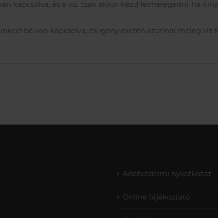
 van kapcsolva, és a víz csak akkor kezd felmelegedni, ha kin
nkció be van kapcsolva, és igény esetén azonnal meleg víz fol
Adatvédelmi nyilatkozat
Online tájékoztató