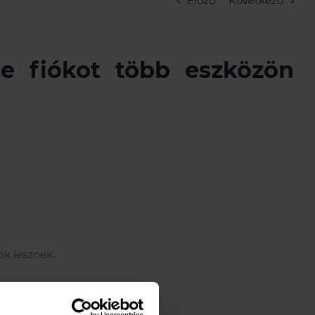
Előző
Következő
 fiókot több eszközön
ók lesznek.