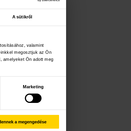
A sütikről
tosításához, valamint
einkkel megosztjuk az Ön
l, amelyeket Ön adott meg
Marketing
dennek a megengedése