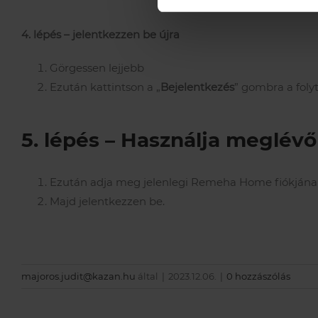
4. lépés – jelentkezzen be újra
Görgessen lejjebb
Ezután kattintson a „
Bejelentkezés
” gombra a folyt
5. lépés – Használja meglévő
Ezután adja meg jelenlegi Remeha Home fiókján
Majd jelentkezzen be.
majoros.judit@kazan.hu
által
|
2023.12.06.
|
0 hozzászólás