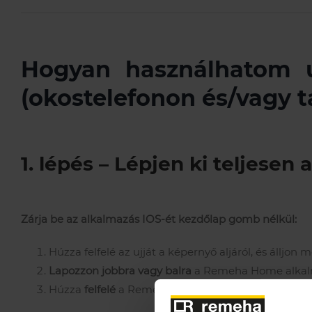
Hogyan használhatom 
(okostelefonon és/vagy 
1. lépés – Lépjen ki teljesen
Zárja be az alkalmazás IOS-ét kezdőlap gomb nélkül:
Húzza felfelé az ujját a képernyő aljáról, és álljo
Lapozzon jobbra vagy balra
a Remeha Home alkal
Húzza
felfelé
a Remeha Home alkalmazás előnézetét