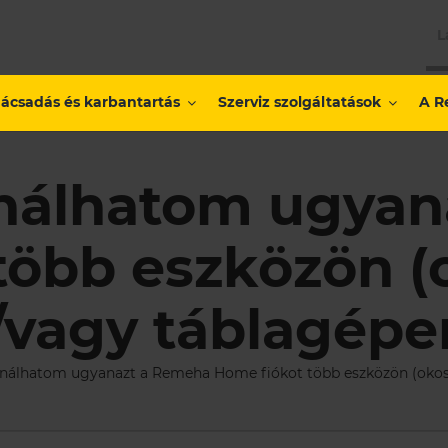
L
ácsadás és karbantartás
Szerviz szolgáltatások
A R
nálhatom ugyan
több eszközön (
/vagy táblagépe
nálhatom ugyanazt a Remeha Home fiókot több eszközön (okost