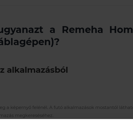
ugyanazt a Remeha Home
táblagépen)?
 az alkalmazásból
n meg a képernyő felénél. A futó alkalmazások mostantól láthat
mazás megkereséséhez.
 az alkalmazás leállításához vagy