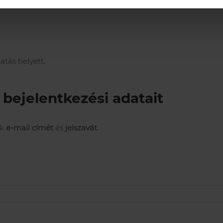
atás helyett.
 bejelentkezési adatait
ak
e-mail címét
és
jelszavát
.