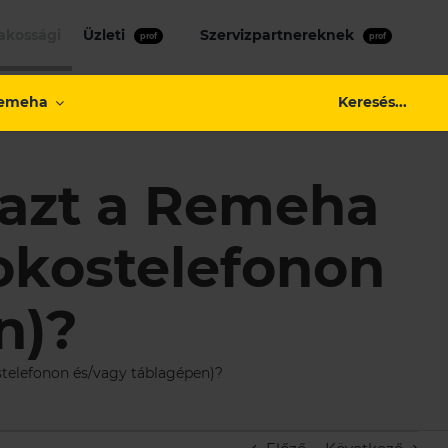
akossági
Üzleti
Szervizpartnereknek
Keresés...
emeha
Sea
for:
Search But
azt a Remeha
okostelefonon
n)?
elefonon és/vagy táblagépen)?