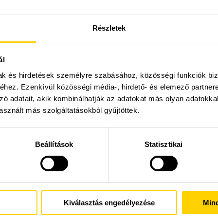
Részletek
az aktív alkalmazások áttekintéséhez.
mazás megkereséséhez.
ál
 az alkalmazás leállításához.
mak és hirdetések személyre szabásához, közösségi funkciók biz
hez. Ezenkívül közösségi média-, hirdető- és elemező partner
zó adatait, akik kombinálhatják az adatokat más olyan adatokka
 függőleges csík vagy egy négyzet van itt.
sznált más szolgáltatásokból gyűjtöttek.
lépni kívánt Remeha Home alkalmazást.
t az alkalmazás leállításához.
Beállítások
Statisztikai
z Otthon alkalmazást
korábban használta-e az eTwist alkalmazást.
Kiválasztás engedélyezése
Min