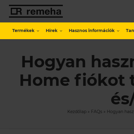
Kihagyás
Termékek
Hírek
Hasznos információk
Tan
Hogyan hasz
Home fiókot 
és
Kezdőlap
»
FAQs
»
Hogyan hasz