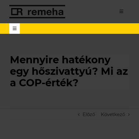
Kihagyás
Toggle
Navigati
Toggle
Navigation
Search
for:
Search Button
Mennyire hatékony
Termékek
egy hőszivattyú? Mi az
Lakossági
a COP-érték?
Hírek
Üzleti
Hasznos információk
Aktuális híreink
Előző
Következő
Szervizpartnereknek
Tanácsadás és karbantartás
Oktatások