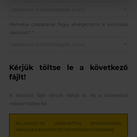
Remeha csapatával fogja elvégeztetni a kalorikus
rákötést?
*
Kérjük töltse le a következő
fájlt!
A letöltött fájlt kérjük töltse ki, és a következő
oldalon töltse fel.
04_LEVEGŐ-VÍZ HŐSZIVATTYÚ NYOMÁSPRÓBA
VÁKUUMOLÁS RÁTÖLTÉS JEGYZŐKÖNYV V20240419