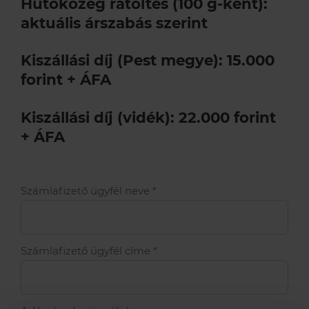
Hűtőközeg rátöltés (100 g-ként):
aktuális árszabás szerint
Kiszállási díj (Pest megye): 15.000
forint + ÁFA
Kiszállási díj (vidék): 22.000 forint
+ ÁFA
Számlafizető ügyfél neve
*
Számlafizető ügyfél címe
*