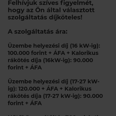
Felhívjuk szíves figyelmét,
Szerviz szolgáltatások
Akciók
Kapcsolatfelvételi űrlap
hogy az Ön által választott
szolgáltatás díjköteles
!
A Remeha
Támogatások
Műszaki, értékesítési tanácsadás
Szolgáltatás megrendelés
A szolgáltatás ára:
Lakossági szerviz
Cégtörténet
Üzembe helyezési díj (16 kW-ig):
100.000 forint + ÁFA + Kalorikus
Elérhetőségeink
rákötés díja (16kW-ig): 90.000
forint + ÁFA
Karrier
Üzembe helyezési díj (17-27 kW-
ig): 120.000 + ÁFA +
Kalorikus
rákötés díja (
17-27 kW-ig
): 90.000
forint + ÁFA