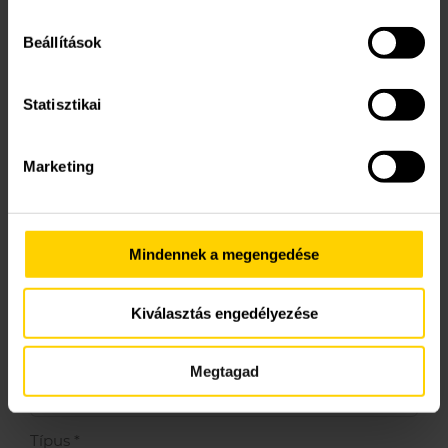
Kapcsolattartó személy (opcionális)
Beállítások
Telepítési cím
*
Statisztikai
Marketing
Telefonszám
*
Mindennek a megengedése
Email cím
*
Kiválasztás engedélyezése
E-számla cím
*
Megtagad
Típus
*