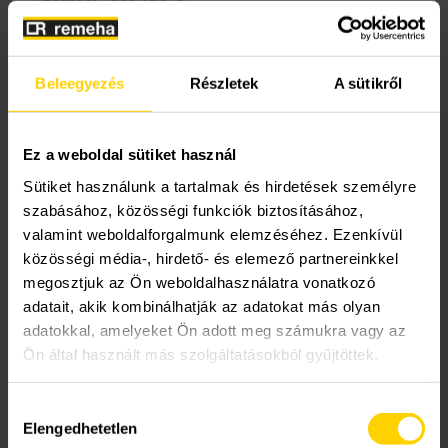
Adószám (opcionális)
Beleegyezés
Részletek
A sütikről
A Magyarországon hatályos ÁFA (2007. évi
CXXVII.) törvény 142.$-a értelmében
vállalkozásom a fordított adózás hatálya alá
Ez a weboldal sütiket használ
tartozik.
Sütiket használunk a tartalmak és hirdetések személyre
Kérjük, hogy a fordított adózás alkalmazásához a
szabásához, közösségi funkciók biztosításához,
cégszerűen aláírt nyilatkozatát csatolja.
*
valamint weboldalforgalmunk elemzéséhez. Ezenkívül
közösségi média-, hirdető- és elemező partnereinkkel
megosztjuk az Ön weboldalhasználatra vonatkozó
adatait, akik kombinálhatják az adatokat más olyan
adatokkal, amelyeket Ön adott meg számukra vagy az
Ön által használt más szolgáltatásokból gyűjtöttek.
Maximum file size: 64 MB
Hozzájárulás
Elengedhetetlen
kiválasztása