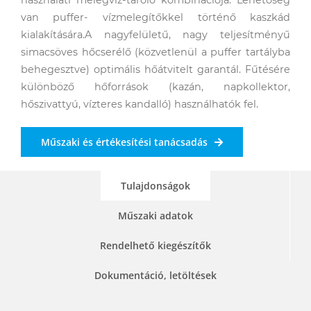
van puffer- vízmelegítőkkel történő kaszkád
kialakítására.A nagyfelületű, nagy teljesítményű
simacsöves hőcserélő (közvetlenül a puffer tartályba
behegesztve) optimális hőátvitelt garantál. Fűtésére
különböző hőforrások (kazán, napkollektor,
hőszivattyú, vízteres kandalló) használhatók fel.
Műszaki és értékesítési tanácsadás
Tulajdonságok
Műszaki adatok
Rendelhető kiegészítők
Dokumentáció, letöltések