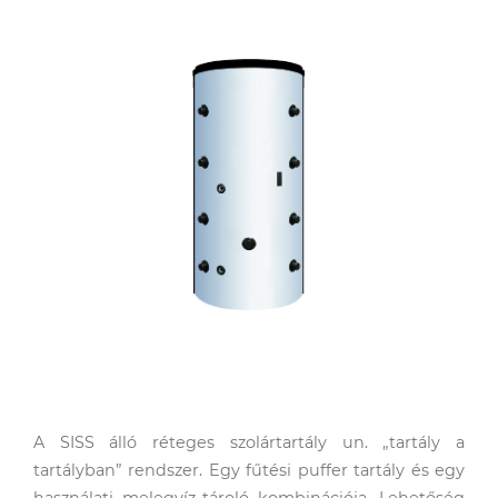
Szerviz szolgáltatások
Akciók
Kapcsolatfelvételi űrlap
A Remeha
Támogatások
Műszaki, értékesítési tanácsadás
Szolgáltatás megrendelés
Lakossági szerviz
Cégtörténet
Elérhetőségeink
Karrier
A SISS álló réteges szolártartály un. „tartály a
tartályban” rendszer. Egy fűtési puffer tartály és egy
használati melegvíz-tároló kombinációja. Lehetőség