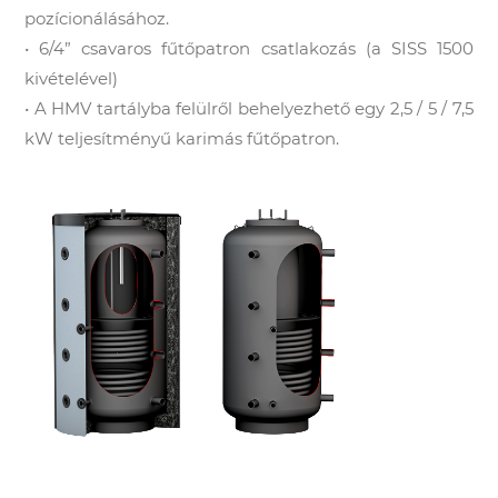
pozícionálásához.
• 6/4” csavaros fűtőpatron csatlakozás (a SISS 1500
kivételével)
• A HMV tartályba felülről behelyezhető egy 2,5 / 5 / 7,5
kW
teljesítményű karimás fűtőpatron.