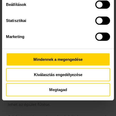
megtartása mellett is akár 30-40 százalékkal jobb
Beállítások
lehet egy régi, nem kondenzációs kazánhoz képest.
Kombi üzemmódban képesek melegvizet adni
Statisztikai
önállóan, de indirekt tároló tartállyal és
napkollektorokkal is képesek az együttműködésre.
Marketing
Abban az esetben, ha alacsony energiaigényű, jól
szigetelt házról van szó és közép-, vagy hosszú
távban gondolkoznál, akkor a
hőszivattyú
a
Mindennek a megengedése
leggazdaságosabb választás. Egy levegő-víz
hőszivattyú esetében akár ~40% os üzemeltetési
Kiválasztás engedélyezése
költséget is meg lehet takarítani egy gázkazánnal
szemben. Mindezek mellett a hőszivattyúval fűteni
Megtagad
és hűteni is lehet, illetve napelemes
áramtermeléssel kiegészítve akár önfenntartó is
lehet az épület fűtése.