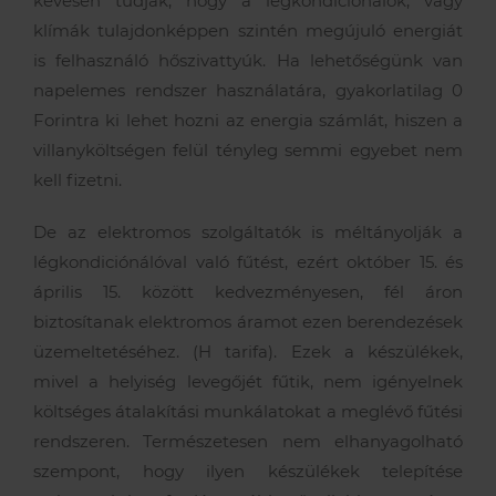
kevesen tudják, hogy a légkondicionálók, vagy
klímák tulajdonképpen szintén megújuló energiát
is felhasználó hőszivattyúk. Ha lehetőségünk van
napelemes rendszer használatára, gyakorlatilag 0
Forintra ki lehet hozni az energia számlát, hiszen a
villanyköltségen felül tényleg semmi egyebet nem
kell fizetni.
De az elektromos szolgáltatók is méltányolják a
légkondiciónálóval való fűtést, ezért október 15. és
április 15. között kedvezményesen, fél áron
biztosítanak elektromos áramot ezen berendezések
üzemeltetéséhez. (H tarifa). Ezek a készülékek,
mivel a helyiség levegőjét fűtik, nem igényelnek
költséges átalakítási munkálatokat a meglévő fűtési
rendszeren. Természetesen nem elhanyagolható
szempont, hogy ilyen készülékek telepítése