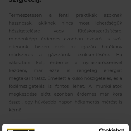
Természetesen a fenti praktikák azoknak
hasznosak, akiknek nincs most lehetőségük
hőszigetelésre vagy fűtéskorszerűsítésre,
mindenképp érdemes azonban ezekről is szót
ejtenünk, hiszen ezek az igazán hatékony
módszerek a gázszámla csökkentésére. Ha
választani kell, érdemes a nyílászárócserével
kezdeni, már ezzel is rengeteg energiát
megtakaríthatsz. Emellett a külső hőszigetelés, és a
födémszigetelés is fontos lehet. A munkálatok
megkezdése előtt azonban érdemes már kora
ősszel, egy hűvösebb napon hőkamerás mérést is
kérni!