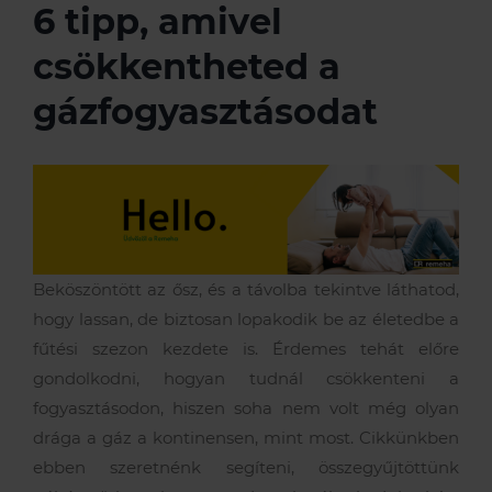
6 tipp, amivel
Szerviz szolgáltatások
Akciók
Kapcsolatfelvételi űrlap
csökkentheted a
gázfogyasztásodat
A Remeha
Támogatások
Műszaki, értékesítési tanácsadás
Szolgáltatás megrendelés
Lakossági szerviz
Cégtörténet
Elérhetőségeink
Beköszöntött az ősz, és a távolba tekintve láthatod,
Karrier
hogy lassan, de biztosan lopakodik be az életedbe a
fűtési szezon kezdete is. Érdemes tehát előre
gondolkodni, hogyan tudnál csökkenteni a
fogyasztásodon, hiszen soha nem volt még olyan
drága a gáz a kontinensen, mint most. Cikkünkben
ebben szeretnénk segíteni, összegyűjtöttünk