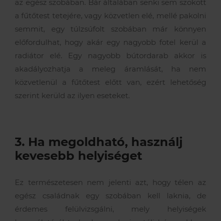
az egész szobában. Bár általában senki sem szokott
a fűtőtest tetejére, vagy közvetlen elé, mellé pakolni
semmit, egy túlzsúfolt szobában már könnyen
előfordulhat, hogy akár egy nagyobb fotel kerül a
radiátor elé. Egy nagyobb bútordarab akkor is
akadályozhatja a meleg áramlását, ha nem
közvetlenül a fűtőtest előtt van, ezért lehetőség
szerint kerüld az ilyen eseteket.
3. Ha megoldható, használj
kevesebb helyiséget
Ez természetesen nem jelenti azt, hogy télen az
egész családnak egy szobában kell laknia, de
érdemes felülvizsgálni, mely helyiségek