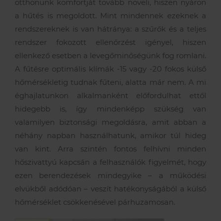
otthonunk komfortját tovább növeli, hiszen nyáron
a hűtés is megoldott. Mint mindennek ezeknek a
rendszereknek is van hátránya: a szűrők és a teljes
rendszer fokozott ellenőrzést igényel, hiszen
ellenkező esetben a levegőminőségünk fog romlani.
A fűtésre optimális klímák -15 vagy -20 fokos külső
hőmérsékletig tudnak fűteni, alatta már nem. A mi
éghajlatunkon alkalmanként előfordulhat ettől
hidegebb is, így mindenképp szükség van
valamilyen biztonsági megoldásra, amit abban a
néhány napban használhatunk, amikor túl hideg
van kint. Arra szintén fontos felhívni minden
hőszivattyú kapcsán a felhasználók figyelmét, hogy
ezen berendezések mindegyike – a működési
elvükből adódóan – veszít hatékonyságából a külső
hőmérséklet csökkenésével párhuzamosan.