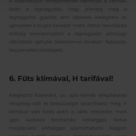
A hőszivattyús rendszereknek hátrányai is vannak:
talán a legnagyobb, hogy jelenleg még a
legnagyobb gyártók sem képesek kielégíteni az
igényeket a kiugró kereslet miatt, illetve beruházási
költség szempontjából a legnagyobb pénzügyi
ráfordítást igénylik (elektromos rendszer fejlesztés,
beüzemelési költségek).
6. Fűts klímával, H tarifával!
Kiegészítő fűtésként, un. split-klímák telepítésével
rengeteg időt és bosszúságot takaríthatsz meg. A
klímával való fűtés azért is válik elterjedté, mert
igen kedvező fenntartási költséggel, illetve
megtérülési költséggel számolhatunk. Nagyon