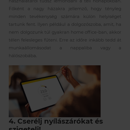
használatáról tudsz lemondani a téli hónapokban.
Főként a nagy házakra jellemző, hogy tényleg
minden tevékenység számára külön helyiséget
tartunk fent. Ilyen például a dolgozószoba, amit, ha
nem dolgozunk túl gyakran home office-ban, akkor
télen felesleges fűteni. Erre az időre inkább tedd át
munkaállomásodat a nappaliba vagy a
hálószobába.
4. Cserélj nyílászárókat és
szigetelj!