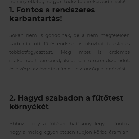
néhány ötletet, hogyan tudsz takarékoskodni vele!
1. Fontos a rendszeres
karbantartás!
Sokan nem is gondolnák, de a nem megfelelően
karbantartott fűtésrendszer is okozhat felesleges
többletfogyasztást. Még most is érdemes
szakembert keresned, aki átnézi fűtésrendszeredet,
és elvégzi az évente ajánlott biztonsági ellenőrzést.
2. Hagyd szabadon a fűtőtest
környékét
Ahhoz, hogy a fűtésed hatékony legyen, fontos,
hogy a meleg egyenletesen tudjon körbe áramlani