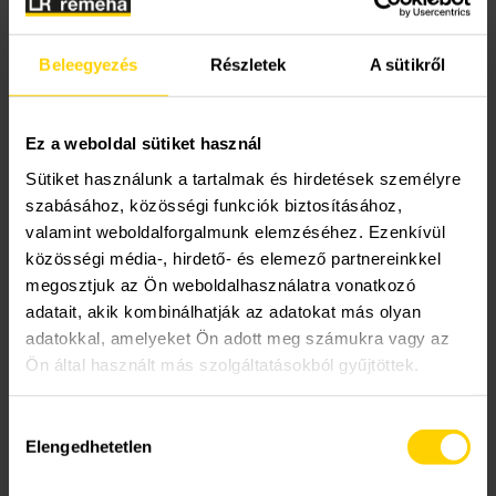
5. Korszerűsítsd a fűtésedet!
Beleegyezés
Részletek
A sütikről
Ha eddig konvektoros fűtésed volt, mindenképp
érdemes fűtéskorszerűsítésbe fogni, de ha csak egy
sima cirkó kazánnal rendelkezel, már akkor is sokat
Ez a weboldal sütiket használ
spórolhatsz, ha
kondenzációs kazán
ra váltasz. A
Sütiket használunk a tartalmak és hirdetések személyre
kondenzációs kazánok a fűtés során keletkező
szabásához, közösségi funkciók biztosításához,
valamint weboldalforgalmunk elemzéséhez. Ezenkívül
füstgázban lévő hőenergiát hasznosítják, ezért
közösségi média-, hirdető- és elemező partnereinkkel
sokkal gazdaságosabbak, mint a hagyományos
megosztjuk az Ön weboldalhasználatra vonatkozó
kazánok. A forró füstgázban lévő energiát egy
adatait, akik kombinálhatják az adatokat más olyan
hőcserélő segítségével nyerik ki, mégpedig a
adatokkal, amelyeket Ön adott meg számukra vagy az
nevükhöz hűen úgy, hogy az eddig a kéményen
Ön által használt más szolgáltatásokból gyűjtöttek.
keresztül szabadba távozó vízgőzt kondenzálják,
lehűtik, miközben a hőenergiát a keringetett
Hozzájárulás
fűtővíznek adják át. Hatásfokuk ezáltal az eredeti
Elengedhetetlen
kiválasztása
fűtési rendszer megtartása (radiátorok, padlófűtés)