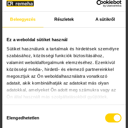
Hogyan használhatja
Szerviz szolgáltatások
Akciók
Kapcsolatfelvételi űrlap
az összes családtagom
Beleegyezés
Részletek
A sütikről
is az alkalmazást?
A Remeha
Támogatások
Műszaki, értékesítési tanácsadás
Szolgáltatás megrendelés
Ez a weboldal sütiket használ
Lakossági szerviz
Cégtörténet
Sütiket használunk a tartalmak és hirdetések személyre
Családtagjai fiókot hozhatnak létre a Remeha
szabásához, közösségi funkciók biztosításához,
Home alkalmazásban, és összekapcsolhatják
valamint weboldalforgalmunk elemzéséhez. Ezenkívül
Elérhetőségeink
fiókjukat az otthonában lévő eTwisttel.
közösségi média-, hirdető- és elemező partnereinkkel
megosztjuk az Ön weboldalhasználatra vonatkozó
Az eTwisthez hozzáféréssel rendelkező fiókok listája
Karrier
adatait, akik kombinálhatják az adatokat más olyan
a “Home management” alatt található tovább
adatokkal, amelyeket Ön adott meg számukra vagy az
menüben.
Ön által használt más szolgáltatásokból gyűjtöttek.
Hozzájárulás
Elengedhetetlen
kiválasztása
majoros.judit@kazan.hu
által
|
2023.12.06.
|
0 hozzászólás