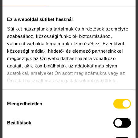
Hol találom az eTwist
Szerviz szolgáltatások
Akciók
Kapcsolatfelvételi űrlap
QR-kódot?
Ez a weboldal sütiket használ
A Remeha
Támogatások
Műszaki, értékesítési tanácsadás
Szolgáltatás megrendelés
Sütiket használunk a tartalmak és hirdetések személyre
szabásához, közösségi funkciók biztosításához,
A termosztáton lépjen a Beállítások > eszköz vagy
valamint weboldalforgalmunk elemzéséhez. Ezenkívül
szolgáltatás regisztrálása menüpontra a
Lakossági szerviz
Cégtörténet
közösségi média-, hirdető- és elemező partnereinkkel
főmenüben. Írja be a regisztrációs kódot az
megosztjuk az Ön weboldalhasználatra vonatkozó
alkalmazásba, vagy olvassa be a QR-kódot
adatait, akik kombinálhatják az adatokat más olyan
Elérhetőségeink
mobileszközével.
adatokkal, amelyeket Ön adott meg számukra vagy az
Ön által használt más szolgáltatásokból gyűjtöttek.
Kristof
által
|
2022.04.26.
|
0 hozzászólás
Karrier
Hozzájárulás
Elengedhetetlen
kiválasztása
Beállítások