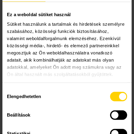
Működni fog az eTwist
Szerviz szolgáltatások
Akciók
Kapcsolatfelvételi űrlap
Ez a weboldal sütiket használ
internet nélkül is?
Sütiket használunk a tartalmak és hirdetések személyre
A Remeha
Támogatások
Műszaki, értékesítési tanácsadás
Szolgáltatás megrendelés
szabásához, közösségi funkciók biztosításához,
Az eTwist termosztát internetkapcsolat nélkül is
valamint weboldalforgalmunk elemzéséhez. Ezenkívül
használható. Az alkalmazás azonban nem
közösségi média-, hirdető- és elemező partnereinkkel
Lakossági szerviz
Cégtörténet
használható az eTwist távoli vezérlésére az eTwist és
megosztjuk az Ön weboldalhasználatra vonatkozó
adatait, akik kombinálhatják az adatokat más olyan
az internethez csatlakoztatott mobileszköz nélkül.
Elérhetőségeink
adatokkal, amelyeket Ön adott meg számukra vagy az
Ön által használt más szolgáltatásokból gyűjtöttek.
Kristof
által
|
2022.04.26.
|
0 hozzászólás
Karrier
Hozzájárulás
Elengedhetetlen
kiválasztása
Beállítások
Statisztikai