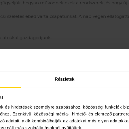
egfigyeljük, hogyan működnek ezek a rendszerek, és hogy új 
si szeletes ebéd várta csapatunkat. A nap végén ellátogatt
ztalatokkal gazdagodjunk.
Részletek
ál
mak és hirdetések személyre szabásához, közösségi funkciók biz
hez. Ezenkívül közösségi média-, hirdető- és elemező partner
zó adatait, akik kombinálhatják az adatokat más olyan adatokka
sznált más szolgáltatásokból gyűjtöttek.