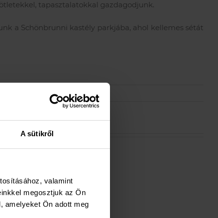
ötletekkel, tapasztalatokkal gazdagodjunk.
unk a Schönbrunni kastély parkjába, ahol kellemes sétát
A sütikről
tosításához, valamint
einkkel megosztjuk az Ön
l, amelyeket Ön adott meg