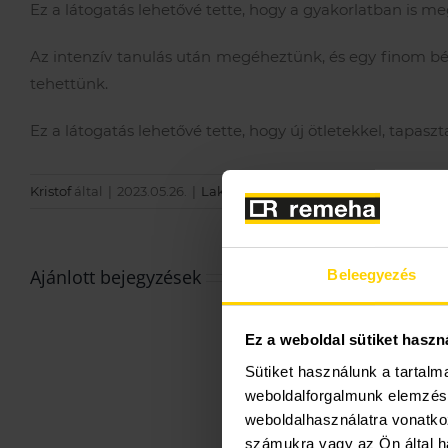
Ez a látogatás lehetővé tette, hogy a gyakorlatban is m
Az intenzív tanulás után megéheztünk, és egy finom béc
tehettünk.
Ez a látogatás lehetővé tette, hogy új ötletekkel, tapas
Kristof
által
|
2023.05.26.
|
Lakossági hírek
|
0 hozzászólás
Ajánlott bejegyzések
Beleegyezés
Ez a weboldal sütiket haszn
Sütiket használunk a tartal
weboldalforgalmunk elemzésé
weboldalhasználatra vonatko
számukra vagy az Ön által ha