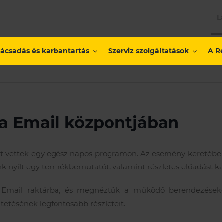
L
ácsadás és karbantartás
Szerviz szolgáltatások
A R
a Email központjában
zt vettek egy egész napos programon. Az esemény keretében
nk nyílt egy termékbemutatót, valamint részletes előadást 
Email raktárba, és megnéztük a működő berendezéseket
etésének legfontosabb részleteit.