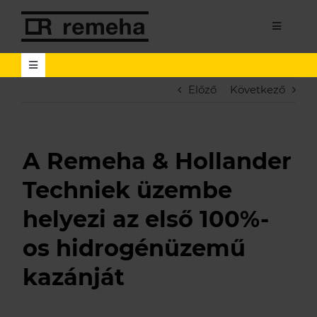
Kihagyás
Toggle
Navigati
Toggle
Navigation
Előző
Következő
Search
for:
Search Button
Termékek
A Remeha & Hollander
Lakossági
Techniek üzembe
Hírek
Üzleti
helyezi az első 100%-
os hidrogénüzemű
Hasznos információk
Aktuális híreink
Szervizpartnereknek
kazánját
Tanácsadás és karbantartás
Oktatások