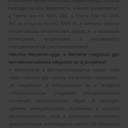
A Remeha három különböző teljesítményű 100%-os
hidrogén kazánt fejlesztett ki kísérleti projektekhez:
a Tzerra Ace H2 100% 28C, a Tzerra Ace H2 100%
34C és a Quinta Ace H2 100% 45. A Remeha várja az
infrastruktúra rendelkezésre állását, ill. a vonatkozó
törvényeket, rendeleteket a kereskedelmi
hidrogénkazánok piaci bevezetéséről.
Maurice Meulenbrugge, a Remeha megújuló gáz
termékmenedzsere elégedett az új projekttel:
A Remehánál a fenntarthatósághoz vezető több
útban hiszünk: gáz-, villany- és távfűtés-hálózatban.
„A megoldást a környezetnek és a meglévő
infrastruktúrának megfelelő energiahordozók
kombinált használatában látjuk. A hidrogén
ígéretes energiahordozó. Különösen a közületi
alkalmazásokban, ahol a szükséges teljesítmény
gyakran magas, lehetőségünk van a CO2 kibocsátás