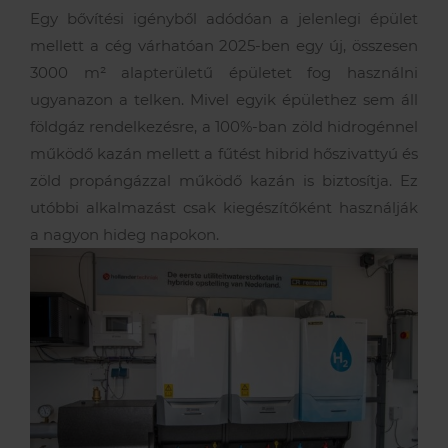
Egy bővítési igényből adódóan a jelenlegi épület
mellett a cég várhatóan 2025-ben egy új, összesen
3000 m² alapterületű épületet fog használni
ugyanazon a telken. Mivel egyik épülethez sem áll
földgáz rendelkezésre, a 100%-ban zöld hidrogénnel
működő kazán mellett a fűtést hibrid hőszivattyú és
zöld propángázzal működő kazán is biztosítja. Ez
utóbbi alkalmazást csak kiegészítőként használják
a nagyon hideg napokon.