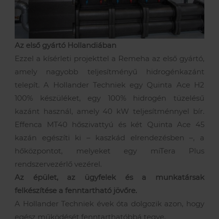
Az első gyártó Hollandiában
Ezzel a kísérleti projekttel a Remeha az első gyártó,
amely nagyobb teljesítményű hidrogénkazánt
telepít. A Hollander Techniek egy Quinta Ace H2
100% készüléket, egy 100% hidrogén tüzelésű
kazánt használ, amely 40 kW teljesítménnyel bír.
Effenca MT40 hőszivattyú és két Quinta Ace 45
kazán egészíti ki – kaszkád elrendezésben –, a
hőközpontot, melyeket egy miTera Plus
rendszervezérlő vezérel.
Az épület, az ügyfelek és a munkatársak
felkészítése a fenntartható jövőre.
A Hollander Techniek évek óta dolgozik azon, hogy
egész működését fenntarthatóbbá tegye.