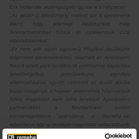
Erik Hollander vezérigazgató így írja le a helyzetet:
„Az épülő új létesítmény mellett azt is szeretnénk
elérni, hogy jelenlegi épületünket még
fenntarthatóbban fűtsük és csökkentsük CO2
kibocsátásunkat.”
„Ez nem volt olyan egyszerű. Meglévő épületünk
szigetelési paramétereiből, valamint az Apeldoorn-
Noord üzleti park korlátozott elektromos kapacitási
lehetőségeiből, járműparkunk egyidejű
villamosításával együtt, valamint az épülő épület
kapacitásigénye, a teljesen elektromos hőszivattyús
fűtési megoldást nem tette lehetővé. Apeldoorn-i
partnerükkel, a fenntartható beltéri
klímamegoldások gyártójával, a Remeha-val
egyeztetve egy új rendszermegoldást választottunk.
Valamennyi megoldás együttesen – beleértve a