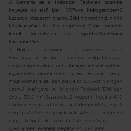
A Remeha és a Hollander Techniek üzembe
Szerviz szolgáltatások
Akciók
Kapcsolatfelvételi űrlap
helyezte az első ipari, 100%-os hidrogénüzemű
kazánt a közüzemi piacon. Zöld hidrogénnel, hibrid
hőszivattyúval és zöld propánnal fűtött irodaház
A Remeha
Támogatások
Műszaki, értékesítési tanácsadás
Szolgáltatás megrendelés
került kialakításra az együttműködésnek
köszönhetően.
Lakossági szerviz
Cégtörténet
A Hollander Techniek – a közüzemi piacon
kereskedelmi és ipari műszaki szolgáltatásokat
nyújtó cég – apeldoorni fióktelepén a közelmúltban
Elérhetőségeink
egyedülálló fenntartható fűtési rendszer került
megvalósításra az ipari piac első 100%-os hidrogén
Karrier
üzemű kazánjával. A Hollander Techniek 1998-ban
épült, 5500 m² összterületű központi irodája 400
alkalmazottnak ad helyet. A hidrogénfűtést egy 2
évig tartó kísérleti projektnek szánják a hidrogén
nagyobb épületekben történő alkalmazására.
A Hollander Techniek meglévő és új épülete