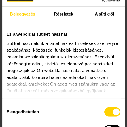
meglévő WKO rendszerünket is – segít elérni azt a
törekvésünket, hogy épületeinket 2025-re CO2 -
Beleegyezés
Részletek
A sütikről
semlegessé tegyük.
”
Hollander egy második fontos motivációról is beszél:
„Szeretnénk élen járni az energiaátállásban, ezért is
Ez a weboldal sütiket használ
nagyon fontos, hogy sok ismeretet szerezzünk a
Sütiket használunk a tartalmak és hirdetések személyre
hidrogénről: milyen technikáról is van szó, hogyan
szabásához, közösségi funkciók biztosításához,
képezzük az embereinket? Hogyan lehet
valamint weboldalforgalmunk elemzéséhez. Ezenkívül
biztonságosan dolgozni a hidrogénnel? Mindezért
közösségi média-, hirdető- és elemező partnereinkkel
megosztjuk az Ön weboldalhasználatra vonatkozó
döntünk úgy, hogy saját üzlethelyiségeinket
adatait, akik kombinálhatják az adatokat más olyan
fenntarthatóbbá tesszük hidrogén
adatokkal, amelyeket Ön adott meg számukra vagy az
felhasználásával.”
Ön által használt más szolgáltatásokból gyűjtöttek.
A Remeha nagyon komoly tapasztalattal
rendelkezik már a hidrogénprojektekben.
Hozzájárulás
2017-ben kezdte meg az első lakossági
Elengedhetetlen
kiválasztása
hidrogénüzemű kazán fejlesztését. 2019 óta
széleskörű tapasztalatokkal rendelkezik az