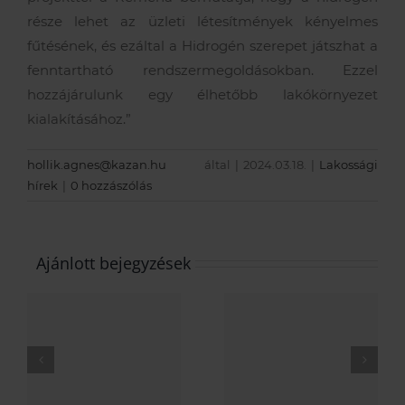
része lehet az üzleti létesítmények kényelmes
fűtésének, és ezáltal a Hidrogén szerepet játszhat a
fenntartható rendszermegoldásokban. Ezzel
hozzájárulunk egy élhetőbb lakókörnyezet
kialakításához.”
hollik.agnes@kazan.hu
által
|
2024.03.18.
|
Lakossági
hírek
|
0 hozzászólás
Ajánlott bejegyzések
Új,
SpiroPro
Kellemes
professzionális
Karácsonyi
6
kazánházi
Ünnepeke
szerelvények
és Boldog