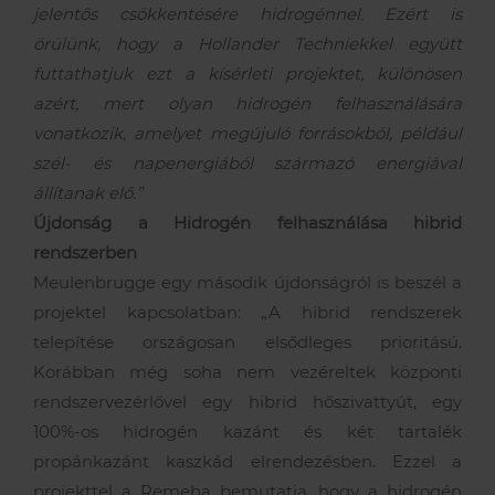
jelentős csökkentésére hidrogénnel. Ezért is
örülünk, hogy a Hollander Techniekkel együtt
futtathatjuk ezt a kísérleti projektet, különösen
azért, mert olyan hidrogén felhasználására
vonatkozik, amelyet megújuló forrásokból, például
szél- és napenergiából származó energiával
állítanak elő.”
Újdonság a Hidrogén felhasználása hibrid
rendszerben
Meulenbrugge egy második újdonságról is beszél a
projektel kapcsolatban: „A hibrid rendszerek
telepítése országosan elsődleges prioritású.
Korábban még soha nem vezéreltek központi
rendszervezérlővel egy hibrid hőszivattyút, egy
100%-os hidrogén kazánt és két tartalék
propánkazánt kaszkád elrendezésben. Ezzel a
projekttel a Remeha bemutatja, hogy a hidrogén